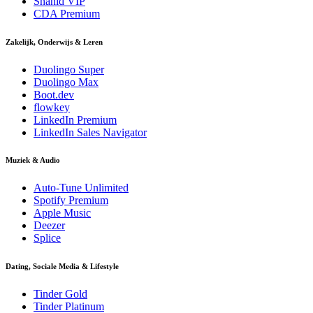
Shahid VIP
CDA Premium
Zakelijk, Onderwijs & Leren
Duolingo Super
Duolingo Max
Boot.dev
flowkey
LinkedIn Premium
LinkedIn Sales Navigator
Muziek & Audio
Auto-Tune Unlimited
Spotify Premium
Apple Music
Deezer
Splice
Dating, Sociale Media & Lifestyle
Tinder Gold
Tinder Platinum