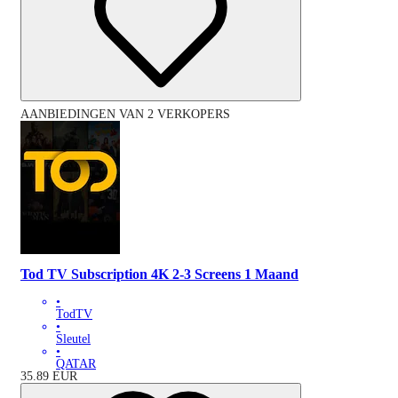
AANBIEDINGEN VAN 2 VERKOPERS
Tod TV Subscription 4K 2-3 Screens 1 Maand
•
TodTV
•
Sleutel
•
QATAR
35.89
EUR