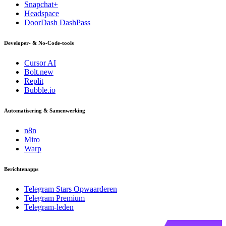
Snapchat+
Headspace
DoorDash DashPass
Developer- & No-Code-tools
Cursor AI
Bolt.new
Replit
Bubble.io
Automatisering & Samenwerking
n8n
Miro
Warp
Berichtenapps
Telegram Stars Opwaarderen
Telegram Premium
Telegram-leden