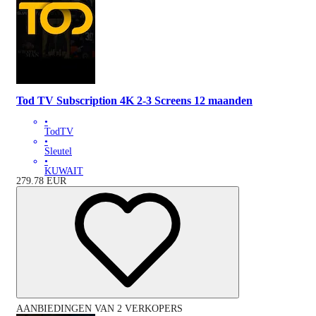
Tod TV Subscription 4K 2-3 Screens 12 maanden
•
TodTV
•
Sleutel
•
KUWAIT
279.78
EUR
AANBIEDINGEN VAN 2 VERKOPERS