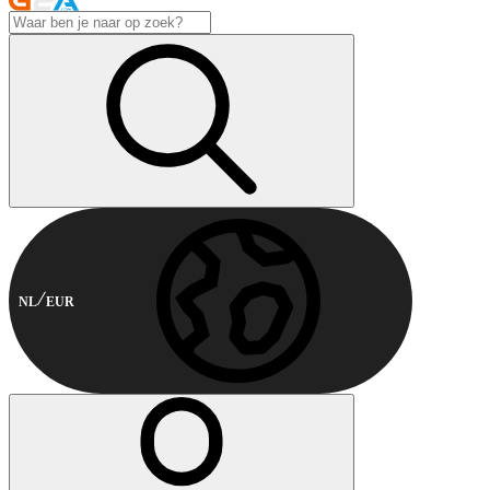
NL
EUR