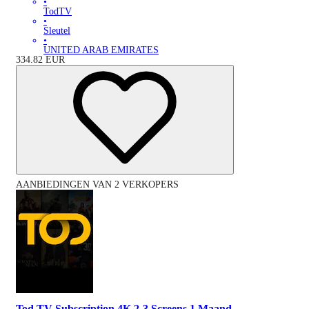
•
TodTV
•
Sleutel
•
UNITED ARAB EMIRATES
334.82
EUR
AANBIEDINGEN VAN 2 VERKOPERS
Tod TV Subscription 4K 2-3 Screens 1 Maand