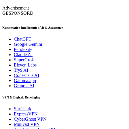
Advertisement
GESPONSORD
Kunstmatige Intelligentie (AI) & Assistenten
ChatGPT
Google Gemini
Perplexity
Claude AI
SuperGrok
Eleven Labs
Try9 AI
Consensus AI
Gamma.app
Granola AI
VPN & Digitale Beveiliging
Surfshark
ExpressVPN
CyberGhost VPN
Mullvad VPN