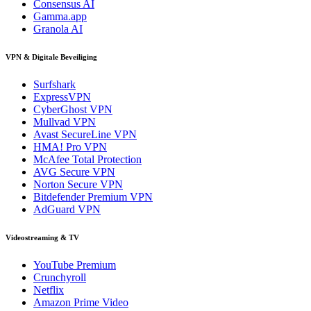
Consensus AI
Gamma.app
Granola AI
VPN & Digitale Beveiliging
Surfshark
ExpressVPN
CyberGhost VPN
Mullvad VPN
Avast SecureLine VPN
HMA! Pro VPN
McAfee Total Protection
AVG Secure VPN
Norton Secure VPN
Bitdefender Premium VPN
AdGuard VPN
Videostreaming & TV
YouTube Premium
Crunchyroll
Netflix
Amazon Prime Video