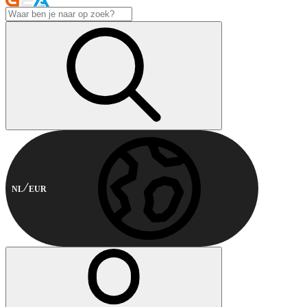
NL
EUR