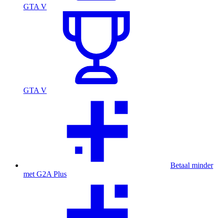
GTA V
GTA V
Betaal minder
met G2A Plus