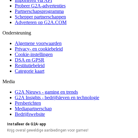
Importeren via API
Probeer G2A-advertenties
Partnerschapsprogramma
Schepper partnerschappen
Adverteren op G2A.COM
Ondersteuning
Algemene voorwaarden
Privacy- en cookiebeleid
Cookie-instellingen
DSA en GPSR
Restitutiebeleid
Categorie kaart
Media
G2A Nieuws - gaming en trends
G2A Insights - bedrijfsleven en technologie
Persberichten
Mediapartnerschap
Bedrijfswebsite
Installeer de G2A-app
Krijg overal geweldige aanbiedingen voor games!