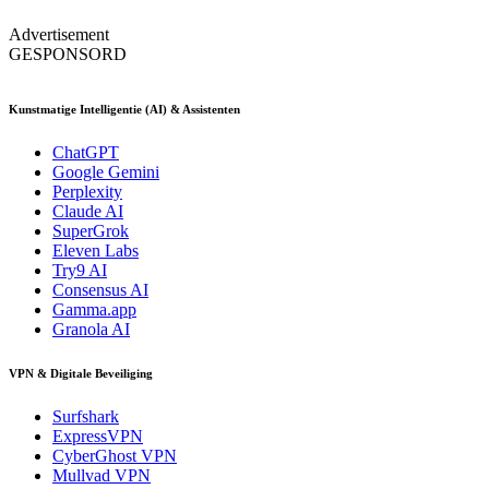
Advertisement
GESPONSORD
Kunstmatige Intelligentie (AI) & Assistenten
ChatGPT
Google Gemini
Perplexity
Claude AI
SuperGrok
Eleven Labs
Try9 AI
Consensus AI
Gamma.app
Granola AI
VPN & Digitale Beveiliging
Surfshark
ExpressVPN
CyberGhost VPN
Mullvad VPN