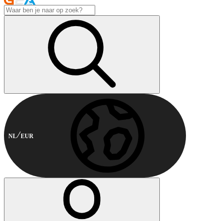
NL
EUR