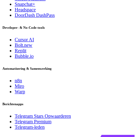
Snapchat+
Headspace
DoorDash DashPass
Developer- & No-Code-tools
Cursor AI
Bolt.new
Replit
Bubble.io
Automatisering & Samenwerking
n8n
Miro
Warp
Berichtenapps
Telegram Stars Opwaarderen
Telegram Premium
Telegram-leden