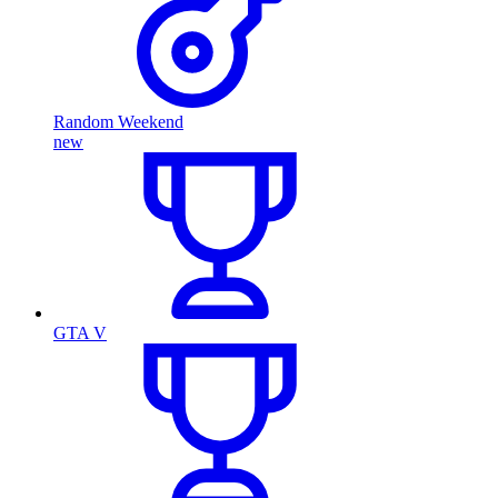
Random Weekend
new
GTA V