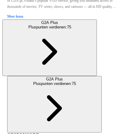
of CDA.pl, Poland’s popular VOD service, giving you unlimited access to
thousands of movies, TV series, shows, and cartoons — all in HD quality, ...
Meer lezen
G2A Plus
Pluspunten verdienen:
75
G2A Plus
Pluspunten verdienen:
75