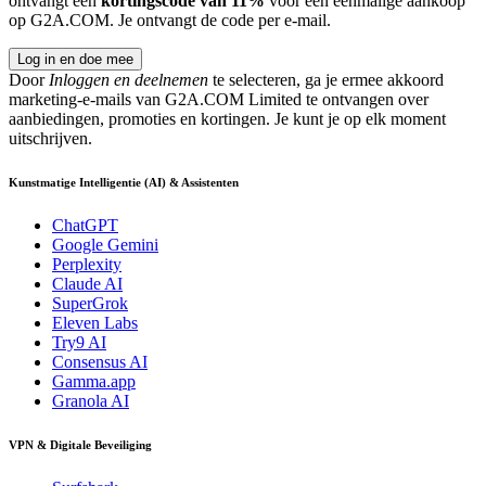
ontvangt een
kortingscode van 11%
voor een eenmalige aankoop
op G2A.COM. Je ontvangt de code per e-mail.
Log in en doe mee
Door
Inloggen en deelnemen
te selecteren, ga je ermee akkoord
marketing-e-mails van G2A.COM Limited te ontvangen over
aanbiedingen, promoties en kortingen. Je kunt je op elk moment
uitschrijven.
Kunstmatige Intelligentie (AI) & Assistenten
ChatGPT
Google Gemini
Perplexity
Claude AI
SuperGrok
Eleven Labs
Try9 AI
Consensus AI
Gamma.app
Granola AI
VPN & Digitale Beveiliging