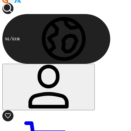
NL
EUR