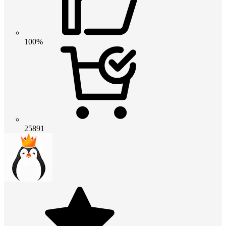
100%
25891