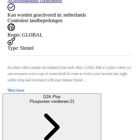
Activeringsgids controleren
Kan worden geactiveerd in:
netherlands
Controleer landbeperkingen
Regio
:
GLOBAL
Type
:
Sleutel
In a time where people are isolated from each other, Coffee Talk is a place where we
can reconnect over a cup of warm drink.It’s time to revisit your favorite late-night
coffee shop and reconnect with your fantasy friend ...
Meer lezen
G2A Plus
Pluspunten verdienen:
21