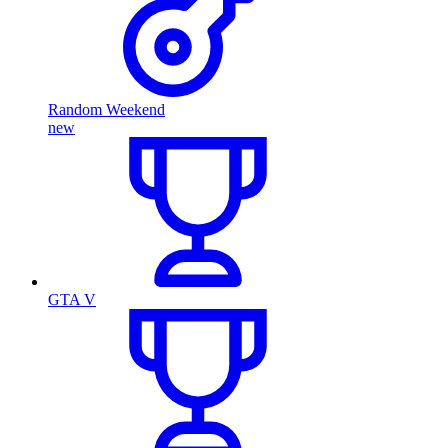
Random Weekend
new
GTA V