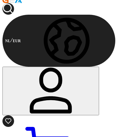
NL
EUR