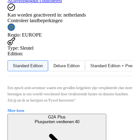
Activeringsgids controleren
Kan worden geactiveerd in:
netherlands
Controleer landbeperkingen
Regio
:
EUROPE
Type
:
Sleutel
Edition:
Standard Edition
Deluxe Edition
Standard Edition + Preord
Een episch actie-avontuur waarin een gevallen krijgsheer zijn versplinterde clan moet
herenigen in een wereld verscheurd door rivaliserende facties en duistere krachten.
Zul jij uit de as herrijzen en Pywel heroveren?
Meer lezen
G2A Plus
Pluspunten verdienen:
40