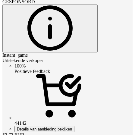
GESPONSORD
Instant_game
Uitstekende verkoper
100%
Positieve feedback
44142
Details van aanbieding bekijken
57.77
EUR