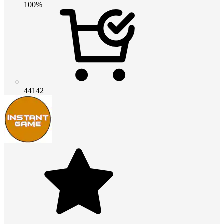
100%
44142