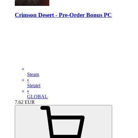
Crimson Desert - Pre-Order Bonus PC
Steam
•
Sleutel
•
GLOBAL
7.62
EUR