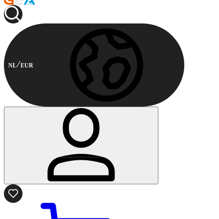
NL
EUR