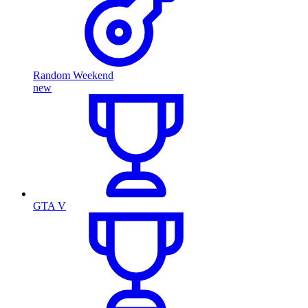
Random Weekend
new
GTA V