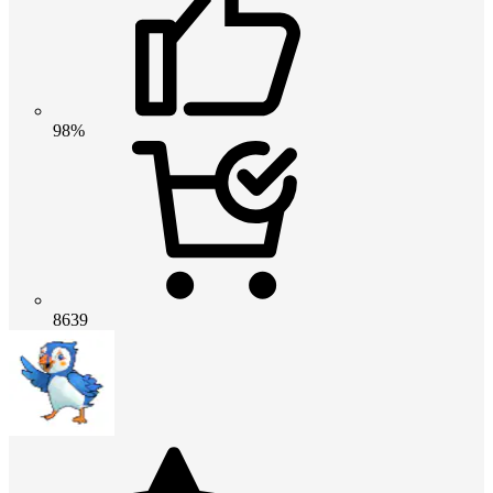
98%
8639