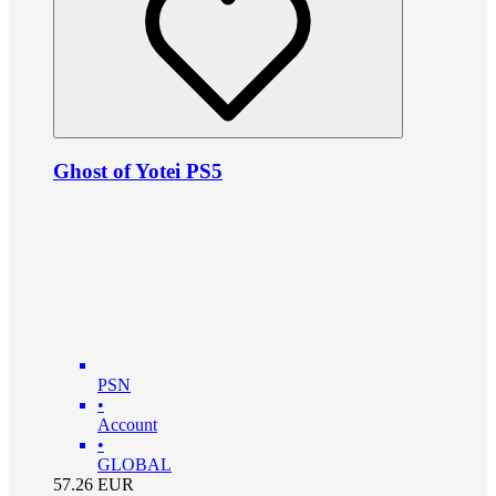
Ghost of Yotei PS5
PSN
•
Account
•
GLOBAL
57.26
EUR