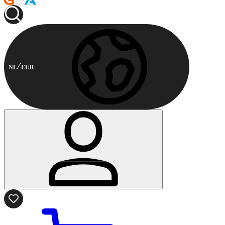
NL
EUR