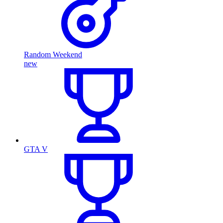
Random Weekend
new
GTA V