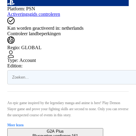
Platform
:
PSN
Activeringsgids controleren
Kan worden geactiveerd in:
netherlands
Controleer landbeperkingen
Regio
:
GLOBAL
Type
:
Account
Edition:
An epic game inspired by the legendary manga and anime is here! Play Demon
Slayer game and prove your fighting skills are second to none. Only you can reverse
the unexpected course of events in this story.
Meer lezen
G2A Plus
Pluspunten verdienen:
161