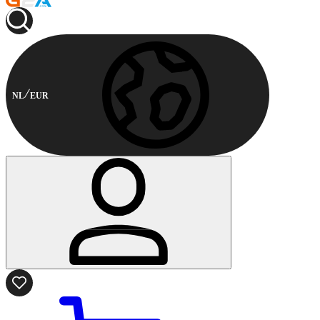
NL
EUR