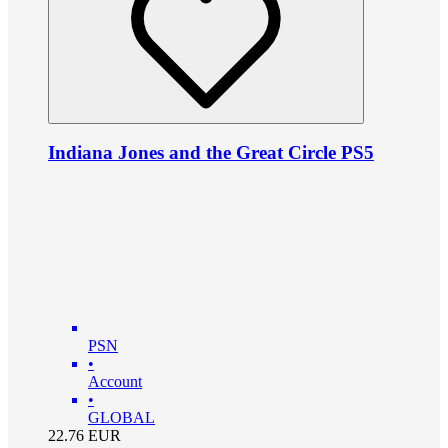
Indiana Jones and the Great Circle PS5
PSN
•
Account
•
GLOBAL
22.76
EUR