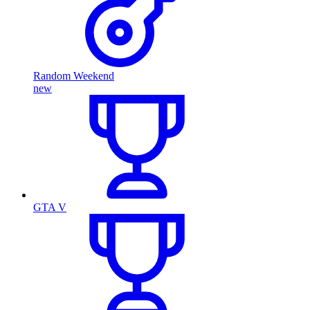
Random Weekend
new
GTA V