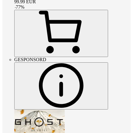
99.99
EUR
-
77
%
GESPONSORD