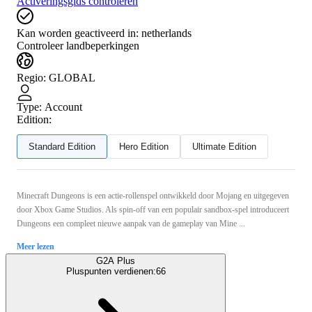
Activeringsgids controleren
Kan worden geactiveerd in:
netherlands
Controleer landbeperkingen
Regio
:
GLOBAL
Type
:
Account
Edition:
Standard Edition
Hero Edition
Ultimate Edition
Minecraft Dungeons is een actie-rollenspel ontwikkeld door Mojang en uitgegeven
door Xbox Game Studios. Als spin-off van een populair sandbox-spel introduceert
Dungeons een compleet nieuwe aanpak van de gameplay van Mine ...
Meer lezen
G2A Plus
Pluspunten verdienen:
66