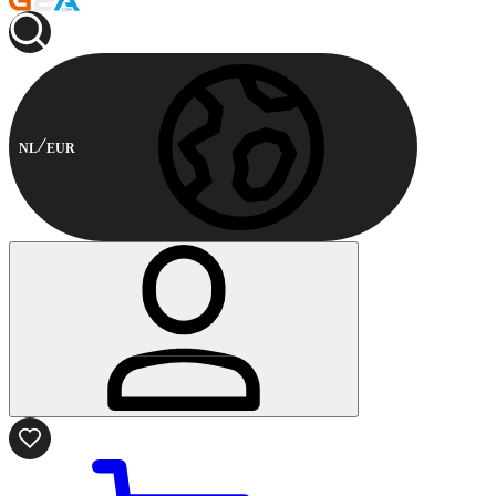
NL
EUR