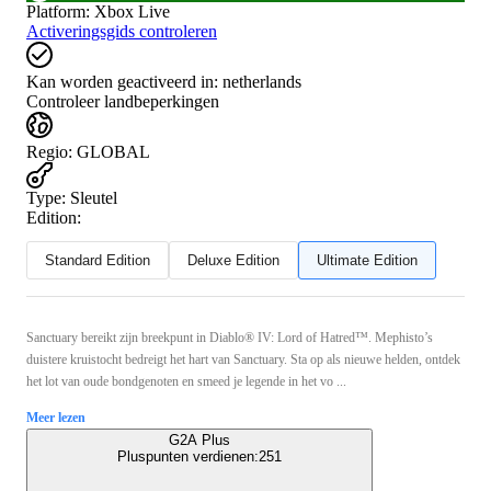
Platform
:
Xbox Live
Activeringsgids controleren
Kan worden geactiveerd in:
netherlands
Controleer landbeperkingen
Regio
:
GLOBAL
Type
:
Sleutel
Edition:
Standard Edition
Deluxe Edition
Ultimate Edition
Sanctuary bereikt zijn breekpunt in Diablo® IV: Lord of Hatred™. Mephisto’s
duistere kruistocht bedreigt het hart van Sanctuary. Sta op als nieuwe helden, ontdek
het lot van oude bondgenoten en smeed je legende in het vo ...
Meer lezen
G2A Plus
Pluspunten verdienen:
251