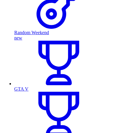
Random Weekend
new
GTA V