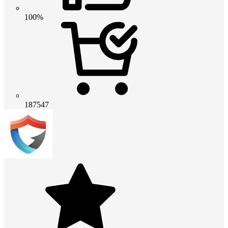
100%
187547