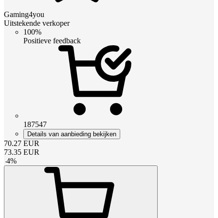
Gaming4you
Uitstekende verkoper
100%
Positieve feedback
187547
Details van aanbieding bekijken
70.27
EUR
73.35
EUR
-
4
%