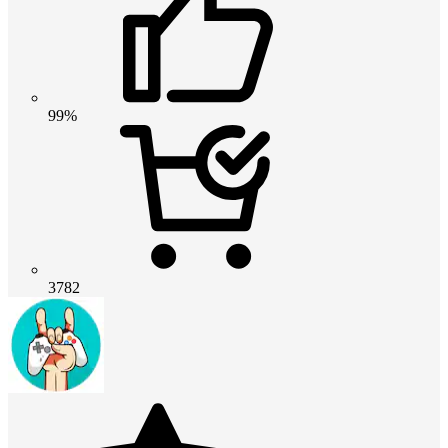
99%
3782