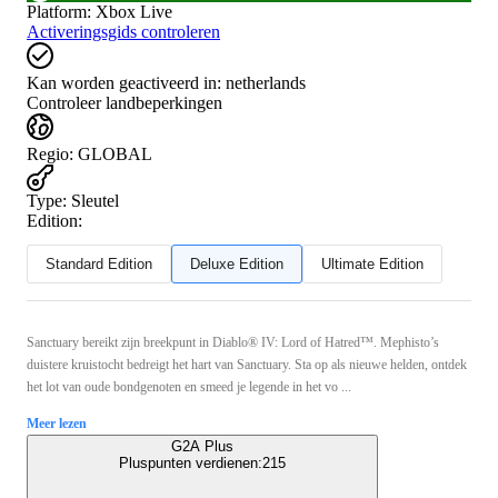
Platform
:
Xbox Live
Activeringsgids controleren
Kan worden geactiveerd in:
netherlands
Controleer landbeperkingen
Regio
:
GLOBAL
Type
:
Sleutel
Edition:
Standard Edition
Deluxe Edition
Ultimate Edition
Sanctuary bereikt zijn breekpunt in Diablo® IV: Lord of Hatred™. Mephisto’s
duistere kruistocht bedreigt het hart van Sanctuary. Sta op als nieuwe helden, ontdek
het lot van oude bondgenoten en smeed je legende in het vo ...
Meer lezen
G2A Plus
Pluspunten verdienen:
215