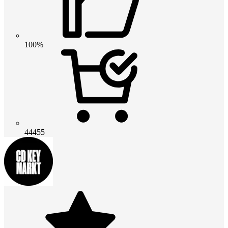
100%
44455