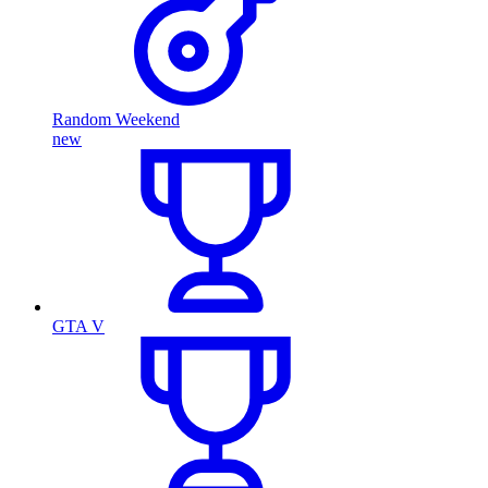
Random Weekend
new
GTA V