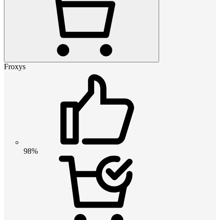
Froxys
98%