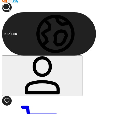
NL
EUR