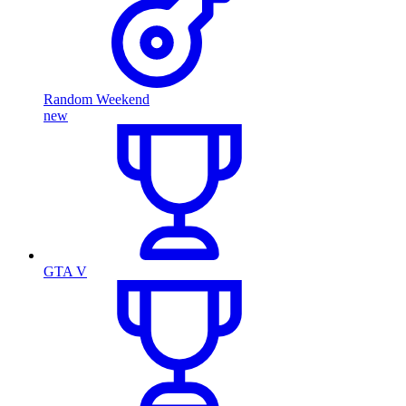
Random Weekend
new
GTA V