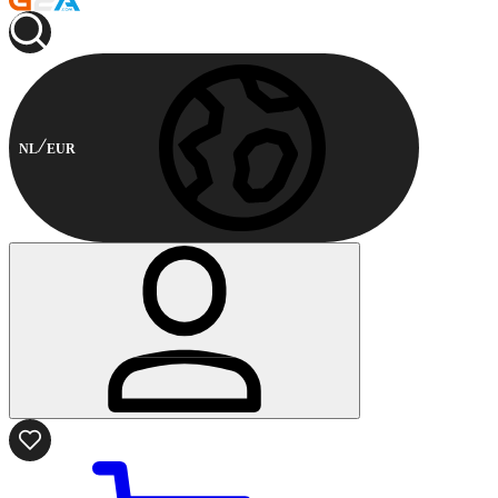
NL
EUR