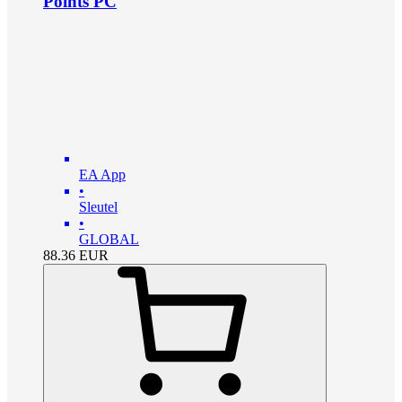
Points PC
EA App
•
Sleutel
•
GLOBAL
88.36
EUR