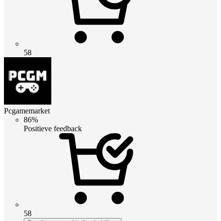
58
Pcgamemarket
86%
Positieve feedback
58