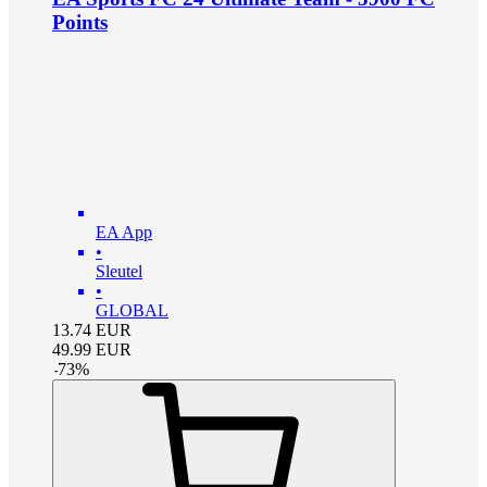
Points
EA App
•
Sleutel
•
GLOBAL
13.74
EUR
49.99
EUR
-
73
%