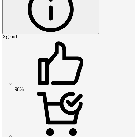
Xgcard
98%