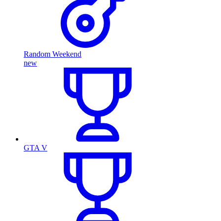
Random Weekend
new
GTA V