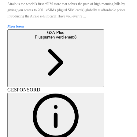
Airalo is the world’s first eSIM store that solves the pain of high roaming bills by
giving you access to 200+ eSIMs (digital SIM cards) globally at affordable prices.
Introducing the Airalo e-Gift card: Have you ever re ...
Meer lezen
G2A Plus
Pluspunten verdienen:
8
GESPONSORD