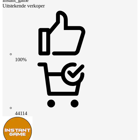
Instant_game
Uitstekende verkoper
100%
44114