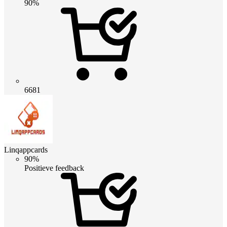
90%
6681
Linqappcards
90%
Positieve feedback