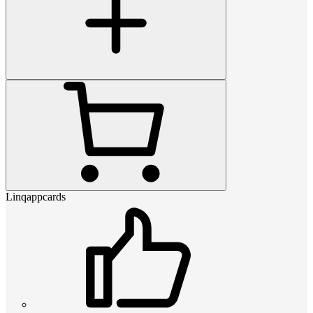
Linqappcards