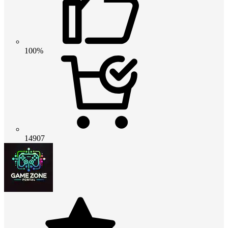
100%
14907