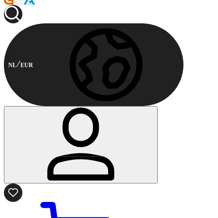
NL
EUR