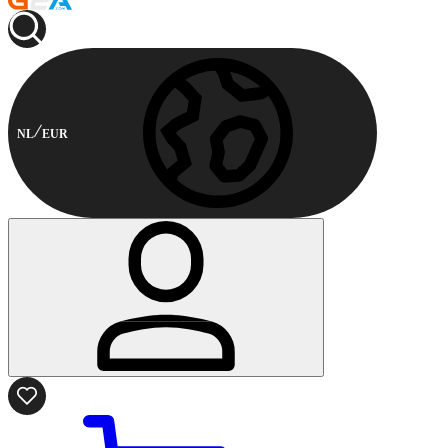
NL
EUR