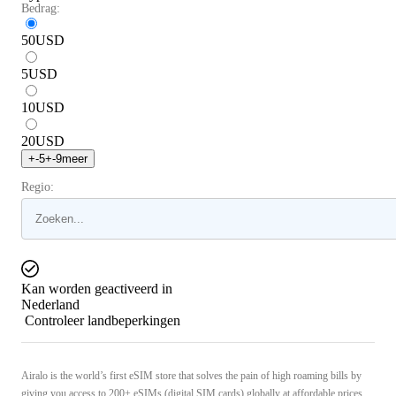
Bedrag:
50
USD
5
USD
10
USD
20
USD
+
-5
+
-9
meer
Regio:
Kan worden geactiveerd in
Nederland
Controleer landbeperkingen
Airalo is the world’s first eSIM store that solves the pain of high roaming bills by
giving you access to 200+ eSIMs (digital SIM cards) globally at affordable prices.