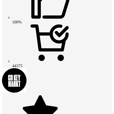
100%
44375