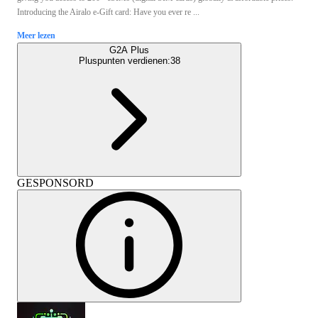
Introducing the Airalo e-Gift card: Have you ever re ...
Meer lezen
G2A Plus
Pluspunten verdienen:
38
GESPONSORD