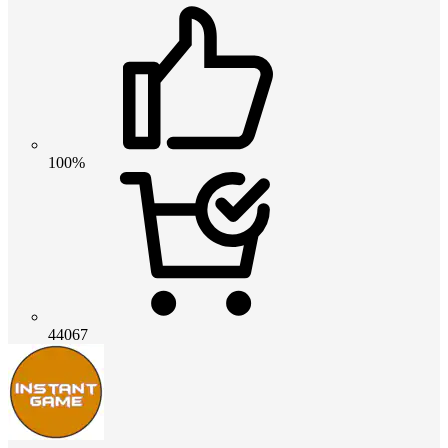
100%
44067