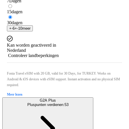
7
Dagen
15
dagen
30
dagen
+
-6
+
-10
meer
Kan worden geactiveerd in
Nederland
Controleer landbeperkingen
Fonia Travel eSIM with 20 GB, valid for 30 Days, for TURKEY. Works on
Android & iOS devices with eSIM support. Instant activation and no physical SIM
required.
Meer lezen
G2A Plus
Pluspunten verdienen:
53