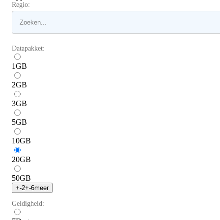
Regio:
Datapakket:
1
GB
2
GB
3
GB
5
GB
10
GB
20
GB
50
GB
+
-2
+
-6
meer
Geldigheid: