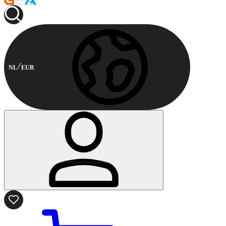
NL
EUR