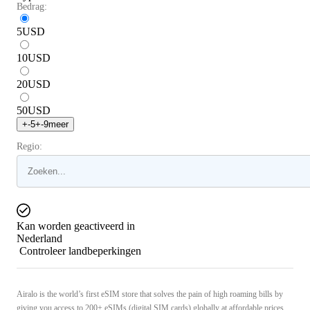
Bedrag:
5
USD
10
USD
20
USD
50
USD
+
-5
+
-9
meer
Regio:
Kan worden geactiveerd in
Nederland
Controleer landbeperkingen
Airalo is the world’s first eSIM store that solves the pain of high roaming bills by
giving you access to 200+ eSIMs (digital SIM cards) globally at affordable prices.