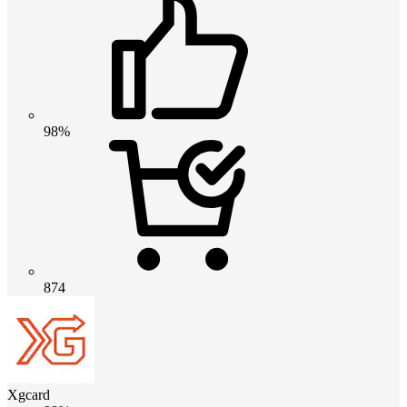
98%
874
Xgcard