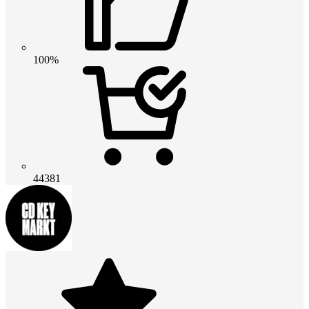
100%
44381