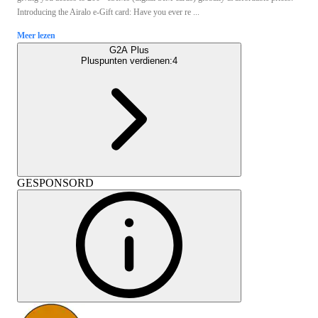
Introducing the Airalo e-Gift card: Have you ever re ...
Meer lezen
G2A Plus
Pluspunten verdienen:
4
GESPONSORD