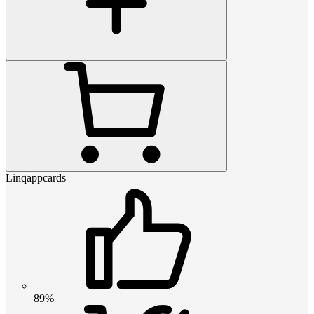
Linqappcards
89%