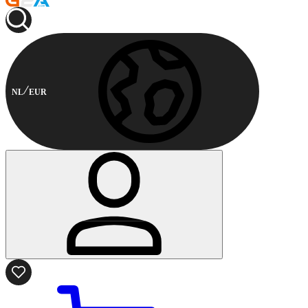
NL
EUR