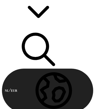
NL
EUR