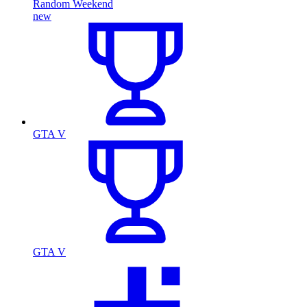
Random Weekend
new
GTA V
GTA V