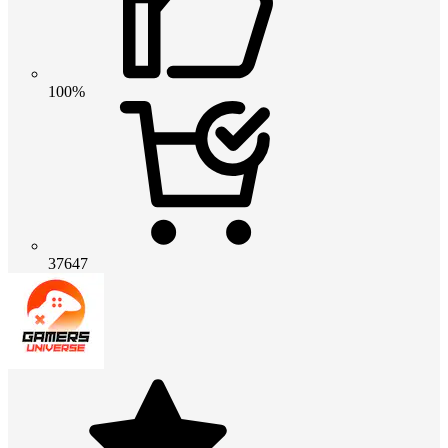
100%
37647