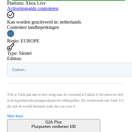
Platform
:
Xbox Live
Activeringsgids controleren
Kan worden geactiveerd in:
netherlands
Controleer landbeperkingen
Regio
:
EUROPE
Type
:
Sleutel
Edition:
Trek je Vault-pak aan en keer terug naar de woestenij in Fallout 4, het nieuwste deel
in de legendarische postapocalyptische rollenspellen. Als overlevende van Vault 111,
die zich de wereld herinnert zoals die was voor d ...
Meer lezen
G2A Plus
Pluspunten verdienen:
100