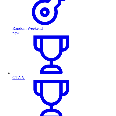
Random Weekend
new
GTA V