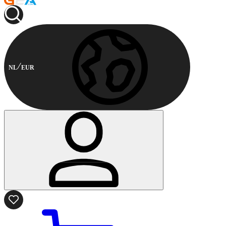
NL
EUR