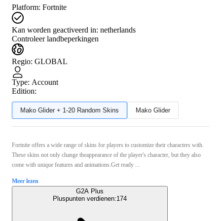
Platform
:
Fortnite
Kan worden geactiveerd in:
netherlands
Controleer landbeperkingen
Regio
:
GLOBAL
Type
:
Account
Edition:
Mako Glider + 1-20 Random Skins
Mako Glider
Fortnite offers a wide range of skins for players to customize their characters with.
These skins not only change theappearance of the player's character, but they also
come with unique features and animations.Get ready ...
Meer lezen
G2A Plus
Pluspunten verdienen:
174