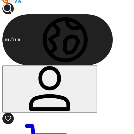
NL
EUR