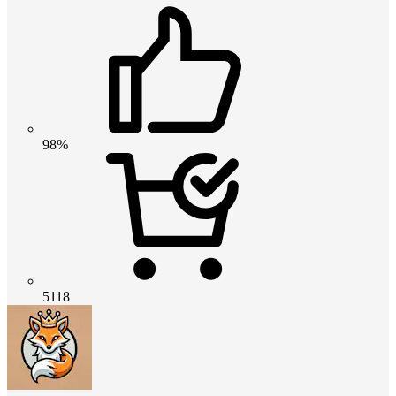
98%
5118