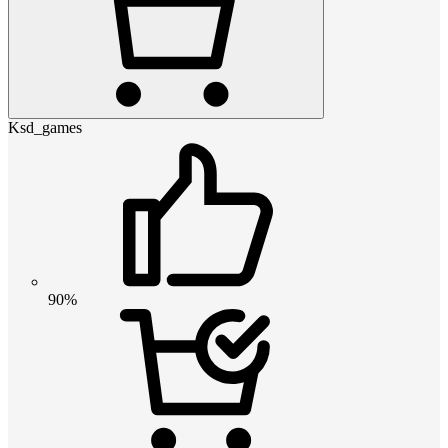
Ksd_games
90%