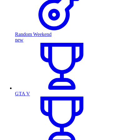
Random Weekend
new
GTA V