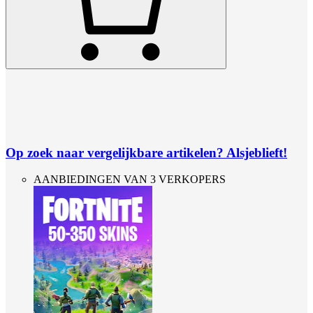
Op zoek naar vergelijkbare artikelen? Alsjeblieft!
AANBIEDINGEN VAN 3 VERKOPERS