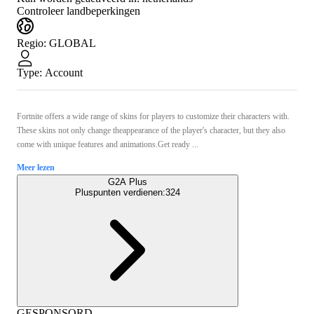
Controleer landbeperkingen
Regio
:
GLOBAL
Type
:
Account
Fortnite offers a wide range of skins for players to customize their characters with.
These skins not only change theappearance of the player's character, but they also
come with unique features and animations.Get ready ...
Meer lezen
G2A Plus
Pluspunten verdienen:
324
GESPONSORD