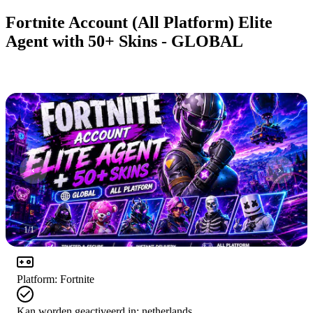
Fortnite Account (All Platform) Elite
Agent with 50+ Skins - GLOBAL
1
/
1
Platform
:
Fortnite
Kan worden geactiveerd in:
netherlands