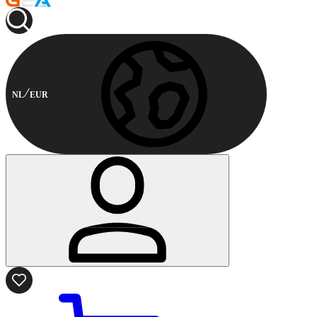
NL
EUR