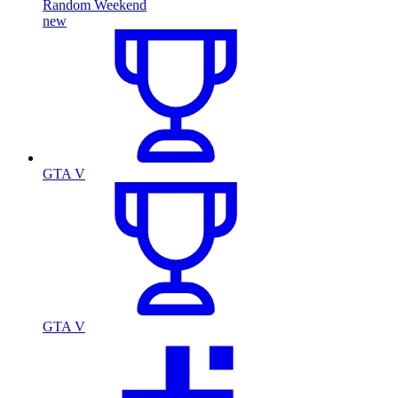
Random Weekend
new
GTA V
GTA V