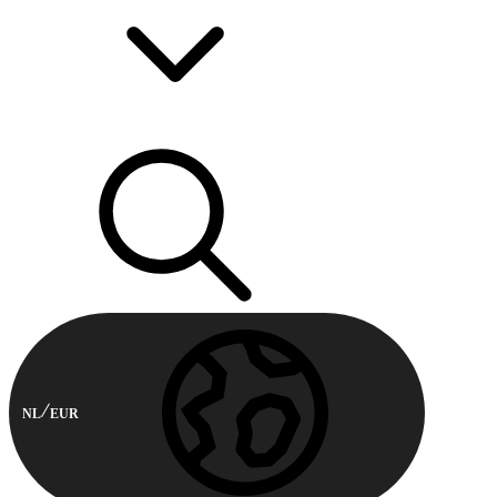
NL
EUR