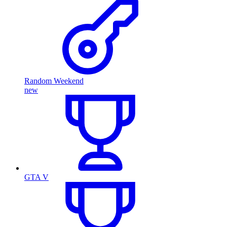
Random Weekend
new
GTA V