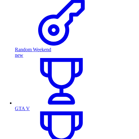
Random Weekend
new
GTA V