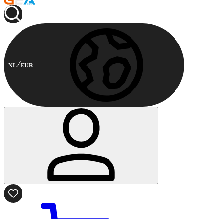
NL
EUR