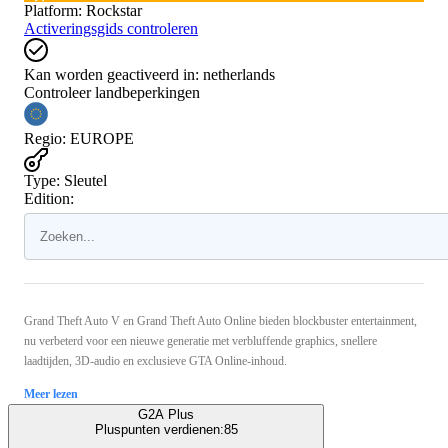
Platform
:
Rockstar
Activeringsgids controleren
Kan worden geactiveerd in:
netherlands
Controleer landbeperkingen
Regio
:
EUROPE
Type
:
Sleutel
Edition:
Grand Theft Auto V en Grand Theft Auto Online bieden blockbuster entertainment,
nu verbeterd voor een nieuwe generatie met verbluffende graphics, snellere
laadtijden, 3D-audio en exclusieve GTA Online-inhoud.
Meer lezen
G2A Plus
Pluspunten verdienen:
85