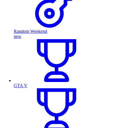
Random Weekend
new
GTA V