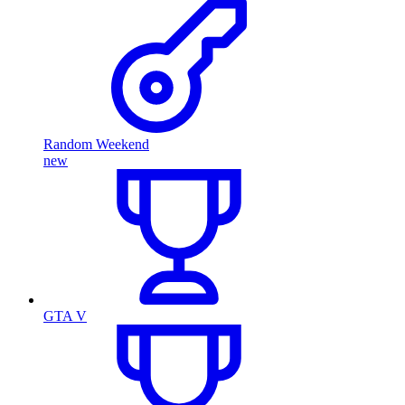
Random Weekend
new
GTA V