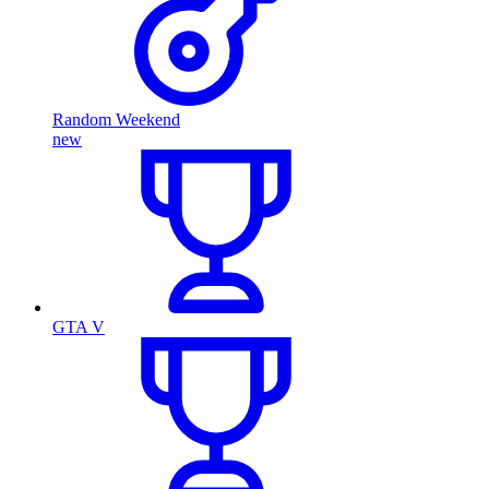
Random Weekend
new
GTA V