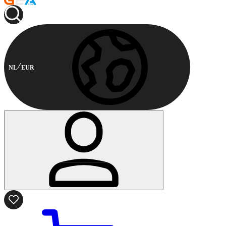
NL
EUR