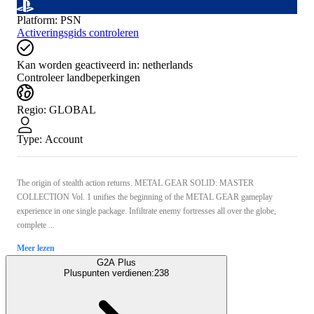
Platform
:
PSN
Activeringsgids controleren
Kan worden geactiveerd in:
netherlands
Controleer landbeperkingen
Regio
:
GLOBAL
Type
:
Account
The origin of stealth action returns. METAL GEAR SOLID: MASTER
COLLECTION Vol. 1 unifies the beginning of the METAL GEAR gameplay
experience in one single package. Infiltrate enemy fortresses all over the globe,
complete ...
Meer lezen
G2A Plus
Pluspunten verdienen:
238