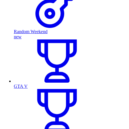
Random Weekend
new
GTA V