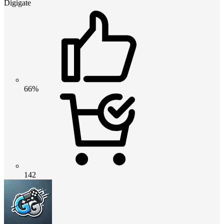
Digigate
66%
142