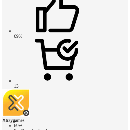
69%
13
Xtraygames
69%