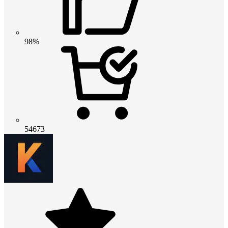
98%
54673