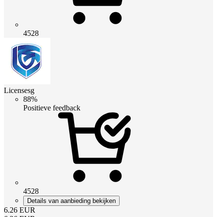
4528
Licensesg
88%
Positieve feedback
4528
Details van aanbieding bekijken
6.26
EUR