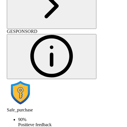
GESPONSORD
Safe_purchase
90
%
Positieve feedback