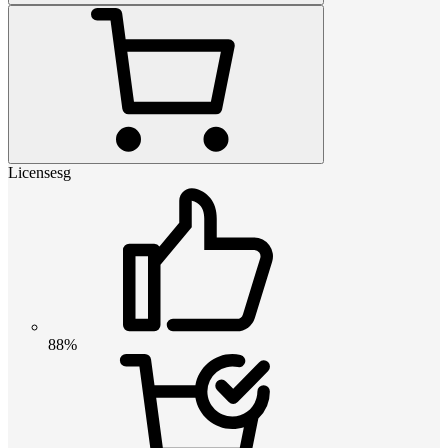
Licensesg
88%