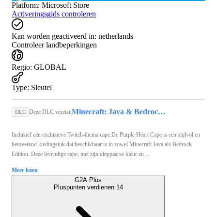
Platform
:
Microsoft Store
Activeringsgids controleren
Kan worden geactiveerd in:
netherlands
Controleer landbeperkingen
Regio
:
GLOBAL
Type
:
Sleutel
Minecraft: Java & Bedrock Edition (PC) - Microsoft Store Key - GLOBAL
Deze DLC vereist:
DLC
Inclusief een exclusieve Twitch-thema cape.De Purple Heart Cape is een stijlvol en
betoverend kledingstuk dat beschikbaar is in zowel Minecraft Java als Bedrock
Edition. Deze levendige cape, met zijn dieppaarse kleur en ...
Meer lezen
G2A Plus
Pluspunten verdienen:
14