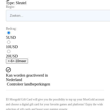
Type
:
Sleutel
Regio:
Bedrag:
5
USD
10
USD
20
USD
+
-6
+
-10
meer
Kan worden geactiveerd in
Nederland
Controleer landbeperkingen
$5 Moogold Gift Card will give you the possibility to top up your MooGold account
and choose a digital gift card for your favorite games and platforms! Enjoy the wide
selection of gift cards and boost your gaming experie ...