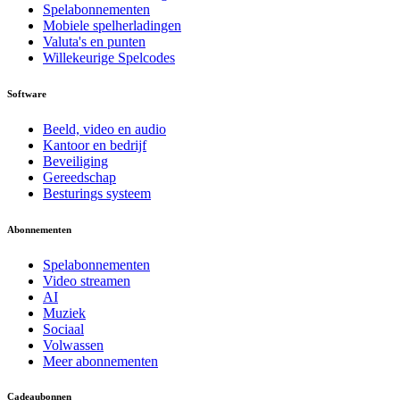
Spelabonnementen
Mobiele spelherladingen
Valuta's en punten
Willekeurige Spelcodes
Software
Beeld, video en audio
Kantoor en bedrijf
Beveiliging
Gereedschap
Besturings systeem
Abonnementen
Spelabonnementen
Video streamen
AI
Muziek
Sociaal
Volwassen
Meer abonnementen
Cadeaubonnen