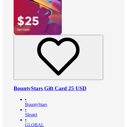
BountyStars Gift Card 25 USD
•
BountyStars
•
Sleutel
•
GLOBAL