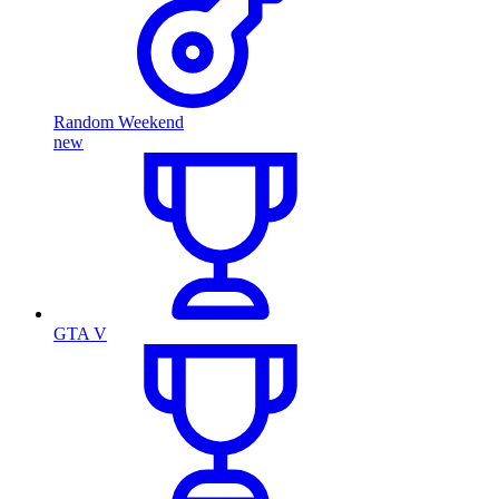
Random Weekend
new
GTA V