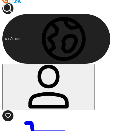
NL
EUR