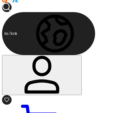
NL
EUR