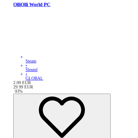
OlliOlli World PC
Steam
•
Sleutel
•
GLOBAL
2.09
EUR
29.99
EUR
-
93
%