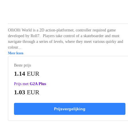
Loading...
Loading...
Loading...
Loading...
Loading
OlliOlli World is a 2D action-platformer, controller required game
developed by Roll7. Players take control of a skateboarder and must
navigate through a series of levels, where they meet various quirky and
colour...
Meer lezen
Beste prijs
1.14
EUR
Prijs met
G2A Plus
1.03
EUR
Prijsvergelijking