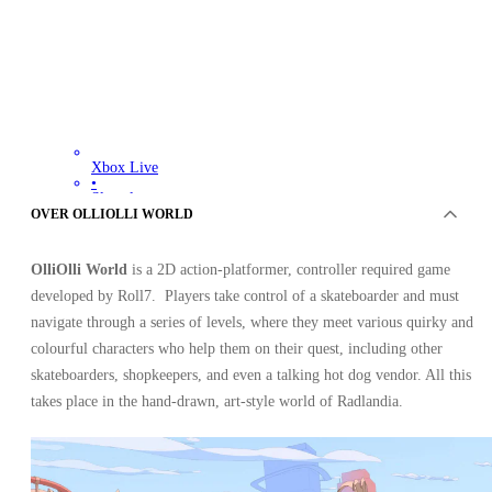
Xbox Live
•
Sleutel
•
OVER OLLIOLLI WORLD
EUROPE
16.04
EUR
29.99
EUR
OlliOlli World
is a 2D action-platformer, controller required game
-
47
%
developed by Roll7. Players take control of a skateboarder and must
navigate through a series of levels, where they meet various quirky and
colourful characters who help them on their quest, including other
skateboarders, shopkeepers, and even a talking hot dog vendor. All this
takes place in the hand-drawn, art-style world of Radlandia.