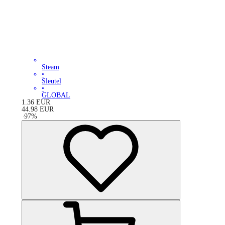
Steam
•
Sleutel
•
GLOBAL
1.36
EUR
44.98
EUR
-
97
%