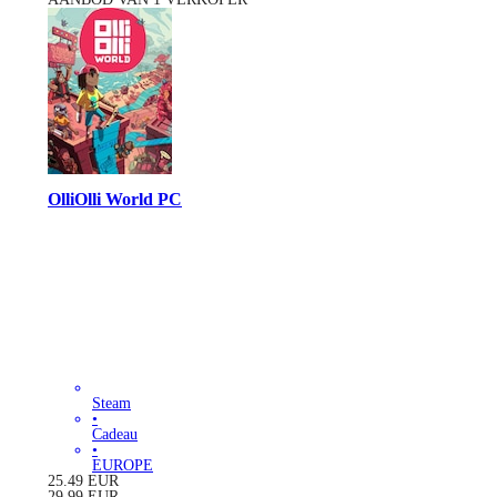
OlliOlli World PC
Steam
•
Cadeau
•
EUROPE
25.49
EUR
29.99
EUR