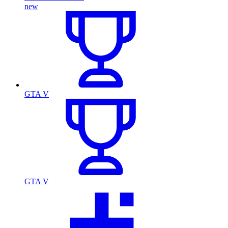
new
GTA V
GTA V