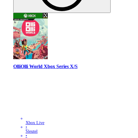
OlliOlli World Xbox Series X/S
Xbox Live
•
Sleutel
•