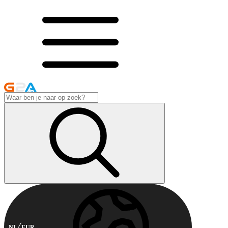
NL
EUR