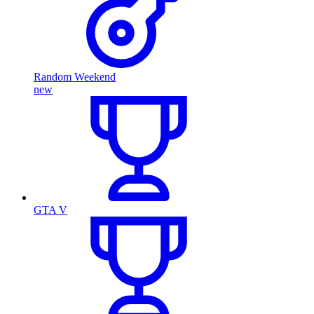
Random Weekend
new
GTA V