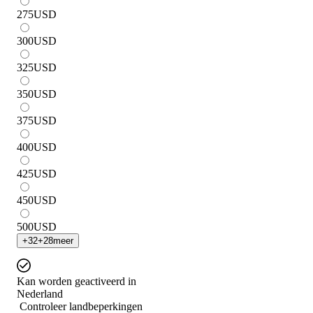
275
USD
300
USD
325
USD
350
USD
375
USD
400
USD
425
USD
450
USD
500
USD
+
32
+
28
meer
Kan worden geactiveerd in
Nederland
Controleer landbeperkingen