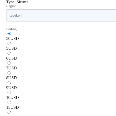
Type
:
Sleutel
Regio:
Bedrag:
50
USD
5
USD
6
USD
7
USD
8
USD
9
USD
10
USD
15
USD