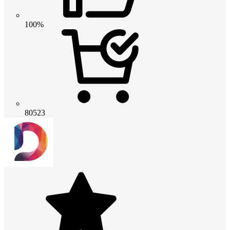
100%
80523