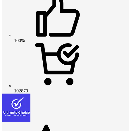
100%
102879