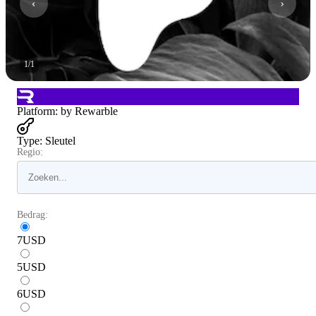
1
/
1
Platform
:
by Rewarble
Type
:
Sleutel
Regio:
Bedrag:
7
USD
5
USD
6
USD