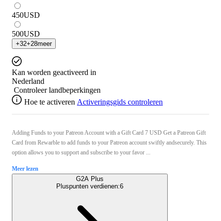
450
USD
500
USD
+
32
+
28
meer
Kan worden geactiveerd in
Nederland
Controleer landbeperkingen
Hoe te activeren
Activeringsgids controleren
Adding Funds to your Patreon Account with a Gift Card 7 USD Get a Patreon Gift
Card from Rewarble to add funds to your Patreon account swiftly andsecurely. This
option allows you to support and subscribe to your favor ...
Meer lezen
G2A Plus
Pluspunten verdienen:
6