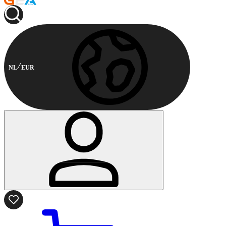
NL
EUR