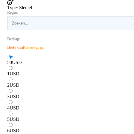
Type
:
Sleutel
Regio:
Bedrag:
Beste deal
Goede prijs
50
USD
1
USD
2
USD
3
USD
4
USD
5
USD
6
USD