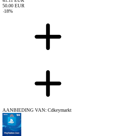
41.11
EUR
50.00
EUR
-
18
%
AANBIEDING VAN: Cdkeymarkt