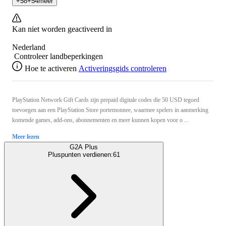
+
58
+
54
meer
Kan niet worden geactiveerd in
Nederland
Controleer landbeperkingen
Hoe te activeren
Activeringsgids controleren
PlayStation Network Gift Cards zijn prepaid digitale codes die 50 USD tegoed
toevoegen aan een PlayStation Store portemonnee, waarmee spelers in aanmerking
komende games, add-ons, abonnementen en meer kunnen kopen voor o ...
Meer lezen
G2A Plus
Pluspunten verdienen:
61