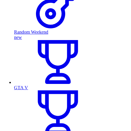
Random Weekend
new
GTA V