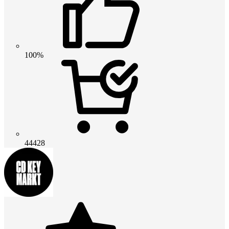
100%
44428