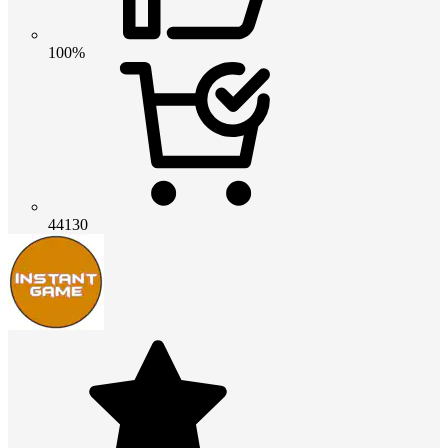
100%
44130