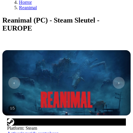
Horror
Reanimal
Reanimal (PC) - Steam Sleutel -
EUROPE
1
/
5
Platform
:
Steam