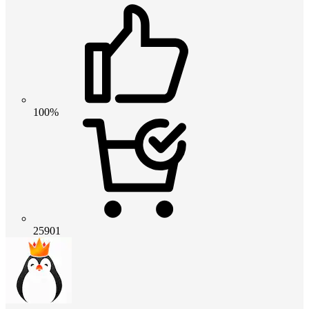
100%
25901