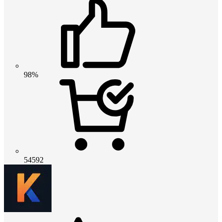
98%
54592