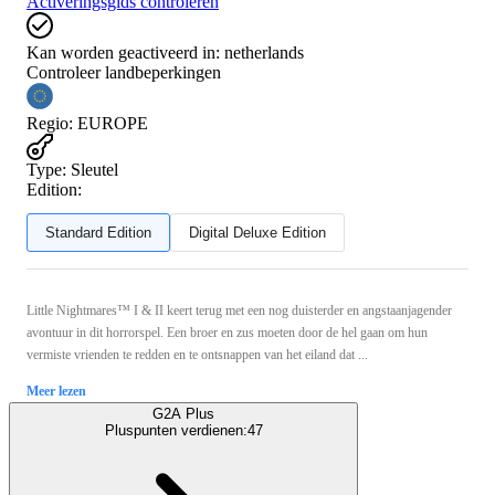
Activeringsgids controleren
Kan worden geactiveerd in:
netherlands
Controleer landbeperkingen
Regio
:
EUROPE
Type
:
Sleutel
Edition:
Standard Edition
Digital Deluxe Edition
Little Nightmares™ I & II keert terug met een nog duisterder en angstaanjagender
avontuur in dit horrorspel. Een broer en zus moeten door de hel gaan om hun
vermiste vrienden te redden en te ontsnappen van het eiland dat ...
Meer lezen
G2A Plus
Pluspunten verdienen:
47