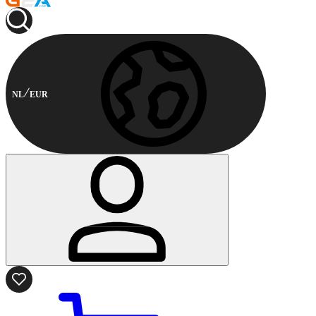
NL
EUR