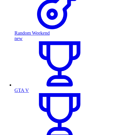
Random Weekend
new
GTA V