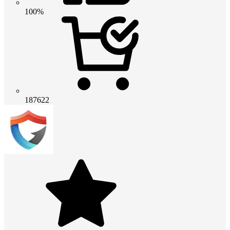
100%
187622