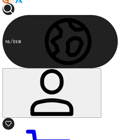
NL
EUR