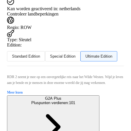
Kan worden geactiveerd in:
netherlands
Controleer landbeperkingen
Regio
:
ROW
Type
:
Sleutel
Edition:
Standard Edition
Special Edition
Ultimate Edition
RDR 2 neemt je mee op een onvergetelijke reis naar het Wilde Westen. Wijd je leven
aan je bende en je mensen in deze enorme wereld die jij mag verkennen.
Meer lezen
G2A Plus
Pluspunten verdienen:
101