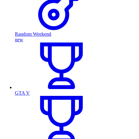
Random Weekend
new
GTA V