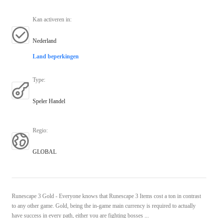
Kan activeren in
:
Nederland
Land beperkingen
Type
:
Speler Handel
Regio
:
GLOBAL
Runescape 3 Gold - Everyone knows that Runescape 3 Items cost a ton in contrast
to any other game. Gold, being the in-game main currency is required to actually
have success in every path, either you are fighting bosses ...