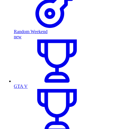
Random Weekend
new
GTA V