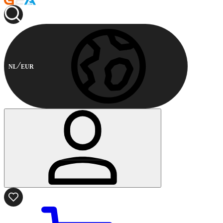
NL
EUR