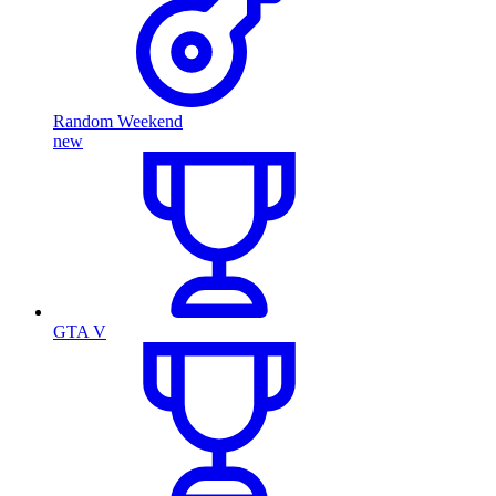
Random Weekend
new
GTA V