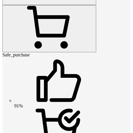
Safe_purchase
91%