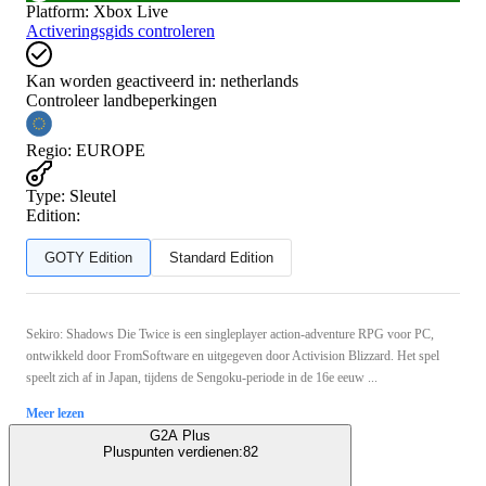
Platform
:
Xbox Live
Activeringsgids controleren
Kan worden geactiveerd in:
netherlands
Controleer landbeperkingen
Regio
:
EUROPE
Type
:
Sleutel
Edition:
GOTY Edition
Standard Edition
Sekiro: Shadows Die Twice is een singleplayer action-adventure RPG voor PC,
ontwikkeld door FromSoftware en uitgegeven door Activision Blizzard. Het spel
speelt zich af in Japan, tijdens de Sengoku-periode in de 16e eeuw ...
Meer lezen
G2A Plus
Pluspunten verdienen:
82