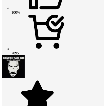
100%
7895