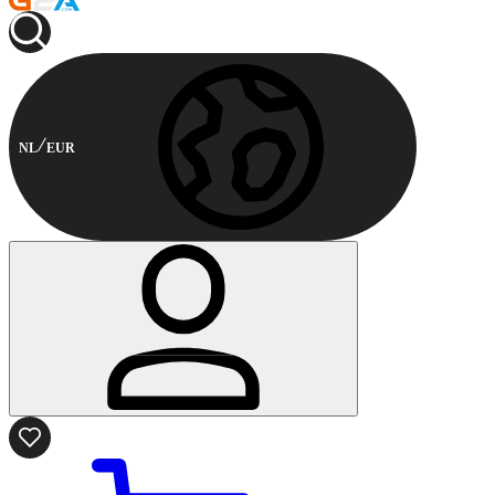
NL
EUR