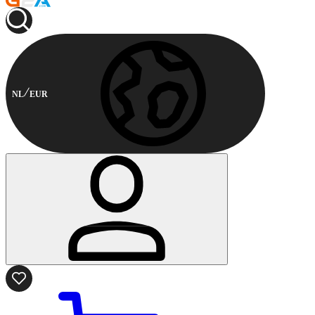
NL
EUR