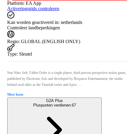
Platform
:
EA App
Activeringsgids controleren
Kan worden geactiveerd in:
netherlands
Controleer landbeperkingen
Regio
:
GLOBAL (ENGLISH ONLY)
Type
:
Sleutel
Star Wars Jedi: Fallen Order is a single player, third-person perspective action game,
published by Electronic Arts and developed by Respawn Entertainment, the studio
behind such titles as the Titanfall series and Apex: ...
Meer lezen
G2A Plus
Pluspunten verdienen:
67