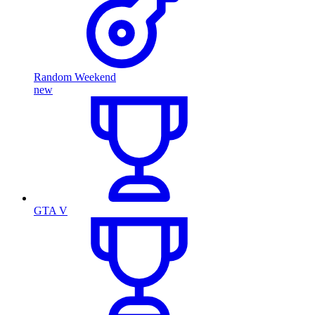
Random Weekend
new
GTA V