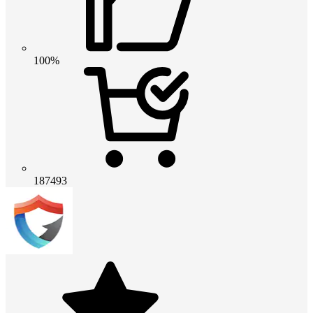
100%
187493