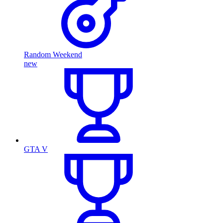
Random Weekend
new
GTA V