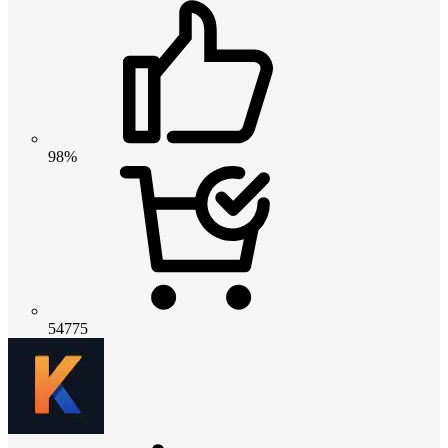
98%
54775