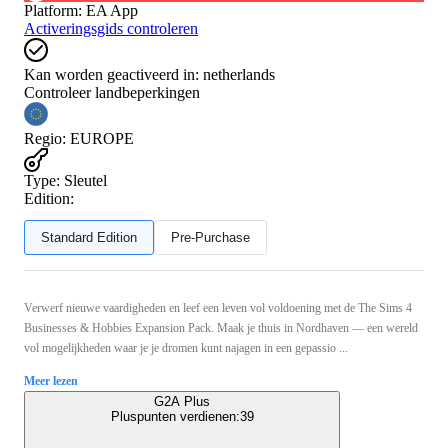
Platform
:
EA App
Activeringsgids controleren
Kan worden geactiveerd in:
netherlands
Controleer landbeperkingen
Regio
:
EUROPE
Type
:
Sleutel
Edition:
Standard Edition
Pre-Purchase
Verwerf nieuwe vaardigheden en leef een leven vol voldoening met de The Sims 4
Businesses & Hobbies Expansion Pack. Maak je thuis in Nordhaven — een wereld
vol mogelijkheden waar je je dromen kunt najagen in een gepassio ...
Meer lezen
G2A Plus
Pluspunten verdienen:
39