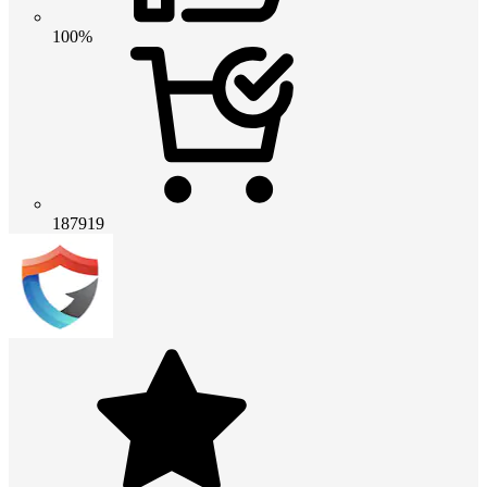
100%
187919