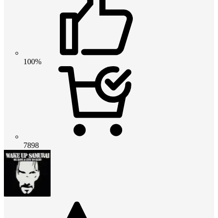
100%
7898