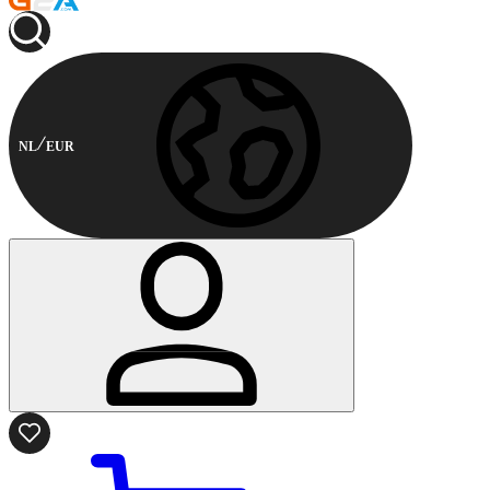
NL
EUR