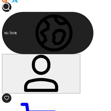
NL
EUR