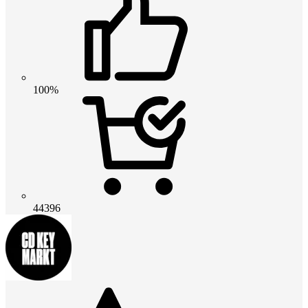
100%
44396