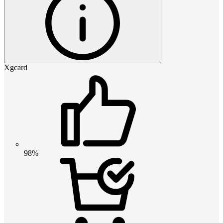
Xgcard
98%