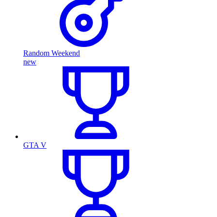
Random Weekend
new
GTA V