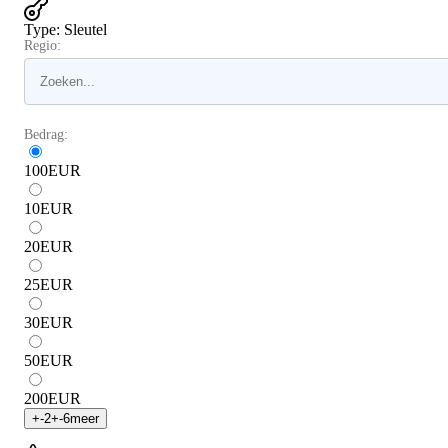
Type
:
Sleutel
Regio:
Bedrag:
100
EUR
10
EUR
20
EUR
25
EUR
30
EUR
50
EUR
200
EUR
+
-2
+
-6
meer