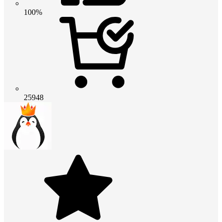
100%
25948