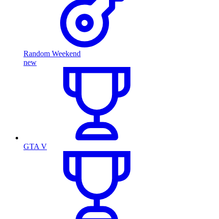
Random Weekend
new
GTA V