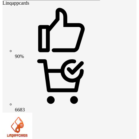
Linqappcards
90%
6683