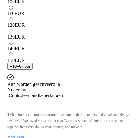
100
EUR
110
EUR
120
EUR
130
EUR
140
EUR
150
EUR
+
10
+
6
meer
Kan worden geactiveerd in
Nederland
Controleer landbeperkingen
Twitch builds communities around live content that's interactive, diverse, and always
next level. We saved you a seat in chat.Twitch is where millions of people come
together live every day to chat, interact, and make th ...
Meer lezen