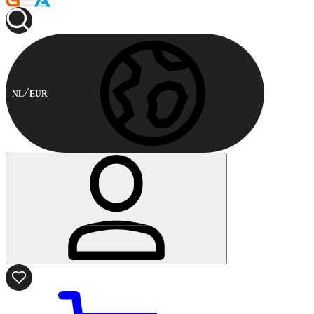
NL
EUR