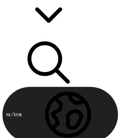
NL
EUR