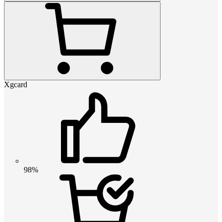
Xgcard
98%