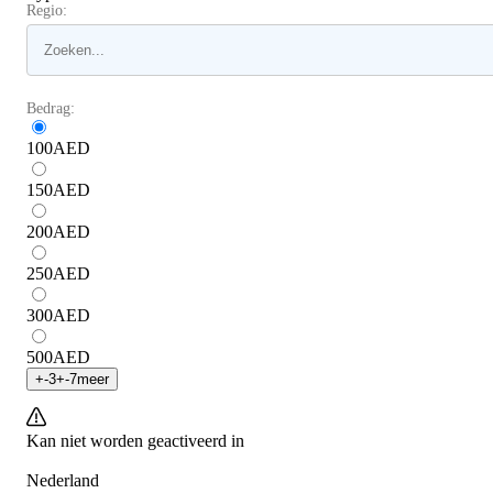
Regio:
Bedrag:
100
AED
150
AED
200
AED
250
AED
300
AED
500
AED
+
-3
+
-7
meer
Kan niet worden geactiveerd in
Nederland