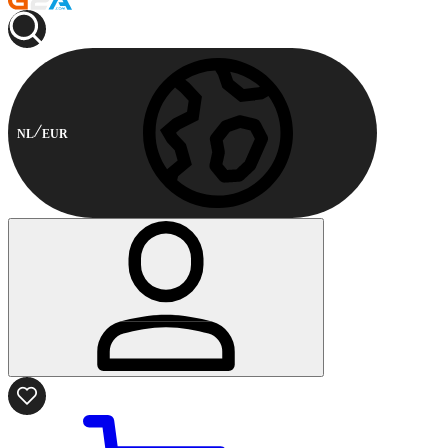
NL
EUR