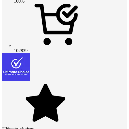
100%
102839
Ultimate_choices