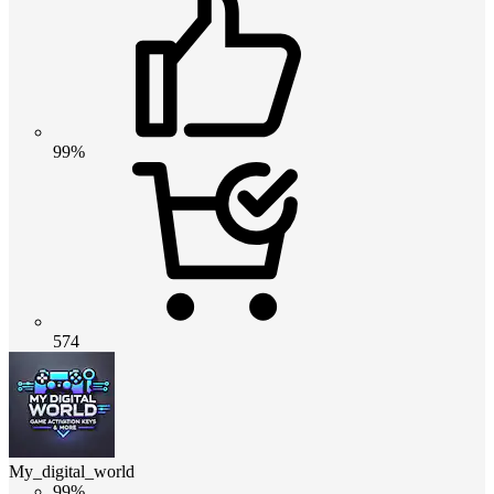
99%
574
My_digital_world
99%