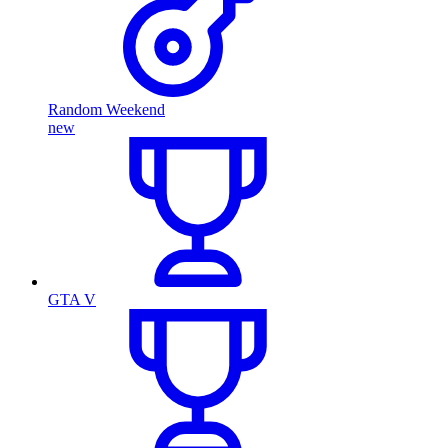
Random Weekend
new
GTA V