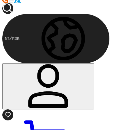
NL
EUR