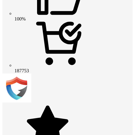
100%
187753