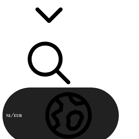
NL
EUR