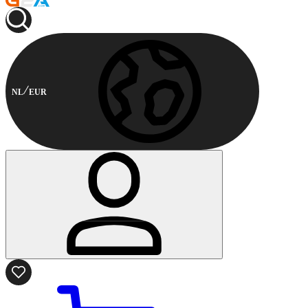
NL
EUR