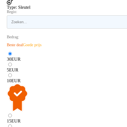
Type
:
Sleutel
Regio:
Bedrag:
Beste deal
Goede prijs
30
EUR
5
EUR
10
EUR
15
EUR