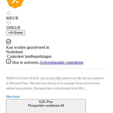
80
EUR
100
EUR
+
4
+
0
meer
Kan worden geactiveerd in
Nederland
Controleer landbeperkingen
Hoe te activeren
Activeringsgids controleren
XBOX Gift Cards 30 EUR zijn een geweldig cadeau voor elke fan van content in
de Microsoft Store. Met deze kaart kun jij of de ontvanger kiezen uit een breed
aanbod van producten. Het tegoed kan worden besteed in de Micr ...
Meer lezen
G2A Plus
Pluspunten verdienen:
44