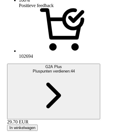
100
%
Positieve feedback
102694
G2A Plus
Pluspunten verdienen:
44
29.70
EUR
In winkelwagen