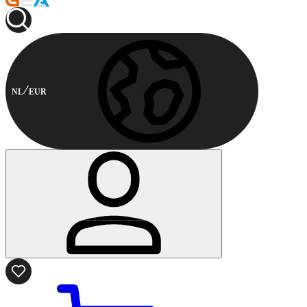
NL
EUR