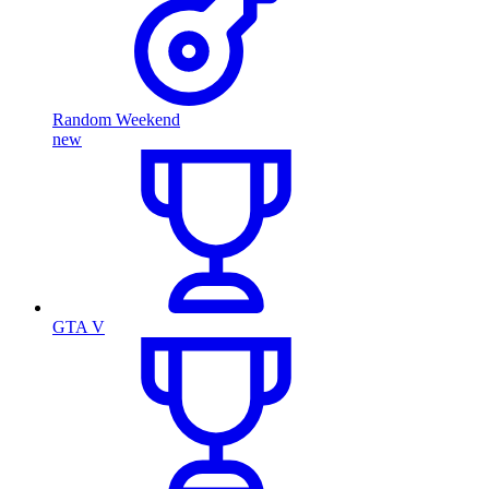
Random Weekend
new
GTA V