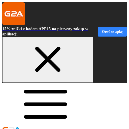
15% zniżki z kodem APP15 na pierwszy zakup w
Otwórz apkę
aplikacji