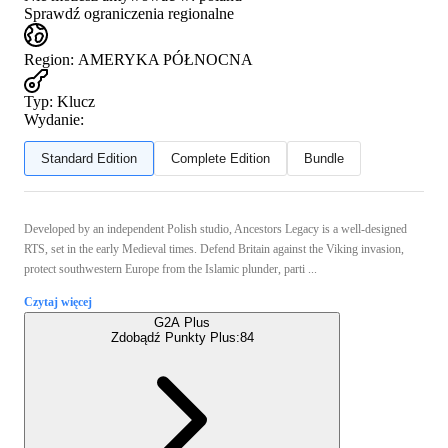
Sprawdź ograniczenia regionalne
Region
:
AMERYKA PÓŁNOCNA
Typ
:
Klucz
Wydanie:
Standard Edition
Complete Edition
Bundle
Developed by an independent Polish studio, Ancestors Legacy is a well-designed
RTS, set in the early Medieval times. Defend Britain against the Viking invasion,
protect southwestern Europe from the Islamic plunder, parti ...
Czytaj więcej
G2A Plus
Zdobądź Punkty Plus:
84