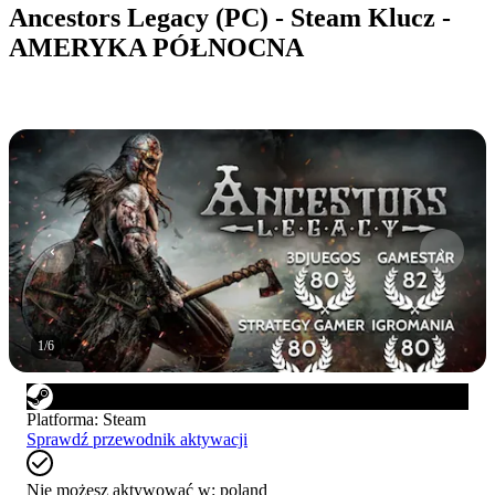
Ancestors Legacy (PC) - Steam Klucz -
AMERYKA PÓŁNOCNA
1
/
6
Platforma
:
Steam
Sprawdź przewodnik aktywacji
Nie możesz aktywować w:
poland