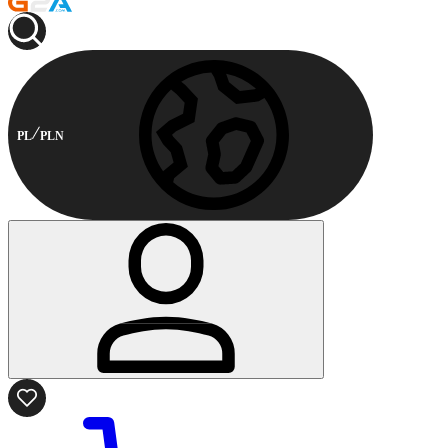
PL
PLN