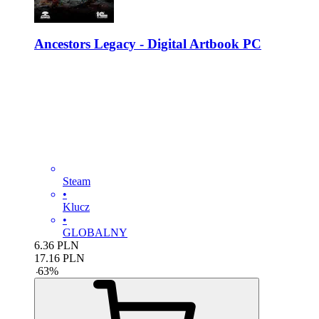
Ancestors Legacy - Digital Artbook PC
Steam
•
Klucz
•
GLOBALNY
6.36
PLN
17.16
PLN
-
63
%