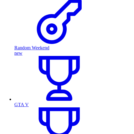
Random Weekend
new
GTA V