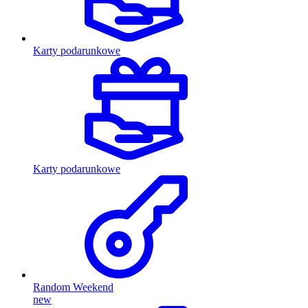
Karty podarunkowe
Karty podarunkowe
Random Weekend
new