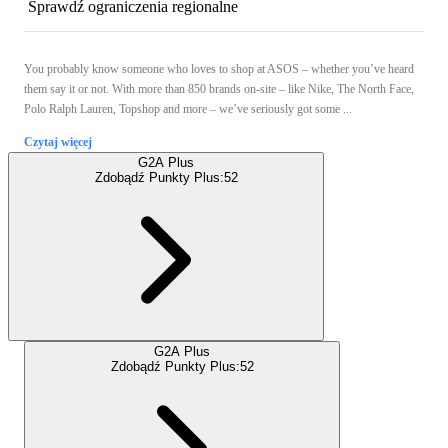
Sprawdź ograniczenia regionalne
You probably know someone who loves to shop at ASOS – whether you’ve heard
them say it or not. With more than 850 brands on-site – like Nike, The North Face,
Polo Ralph Lauren, Topshop and more – we’ve seriously got some ...
Czytaj więcej
G2A Plus
Zdobądź Punkty Plus:
52
G2A Plus
Zdobądź Punkty Plus:
52