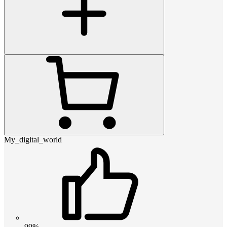
My_digital_world
99%