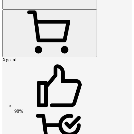
Xgcard
98%