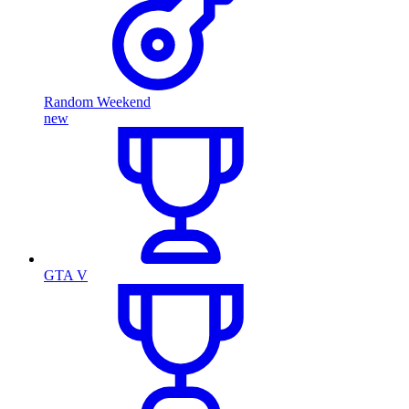
Random Weekend
new
GTA V