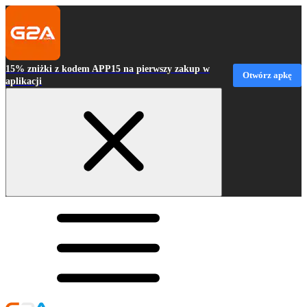
15% zniżki z kodem APP15 na pierwszy zakup w
Otwórz apkę
aplikacji