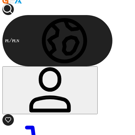
PL
PLN