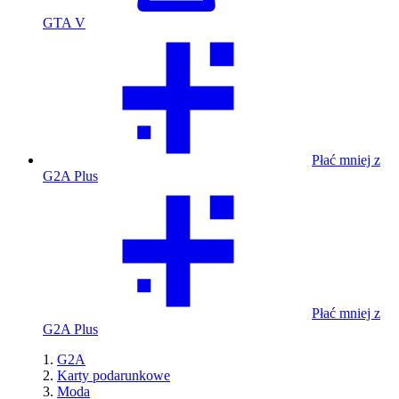
GTA V
Płać mniej z
G2A Plus
Płać mniej z
G2A Plus
G2A
Karty podarunkowe
Moda